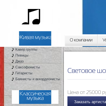
Пер
ос
2artista
со
Живая музыка
О компании
У
Кавер группы
Вы здесь
Певицы
Джаз
Саксофонисты
Световое шо
Гитаристы
Баянисты и аккордеонисты
Цена от 25000 р
Классическая
музыка
Заказать артист