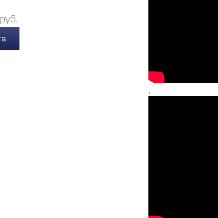
руб.
та
,