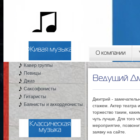
2artista
Живая музыка
О компании
Кавер группы
Вы здесь
Певицы
Ведущий Д
Джаз
Саксофонисты
Гитаристы
Дмитрий - замечатель
Баянисты и аккордеонисты
стажем. Актер театра 
торжество таким, каки
чуть лучше. Для того 
Классическая
мероприятие, позвони
музыка
заявку на сайте.