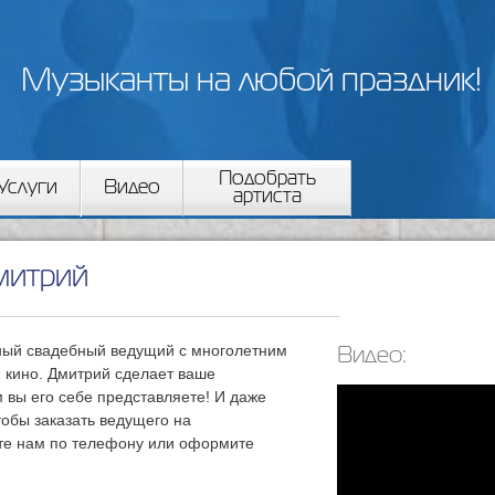
Перейти к
основному
содержанию
Музыканты на любой праздник!
Подобрать
Услуги
Видео
артиста
митрий
ный свадебный ведущий с многолетним
Видео:
и кино. Дмитрий сделает ваше
м вы его себе представляете! И даже
чтобы заказать ведущего на
те нам по телефону или оформите