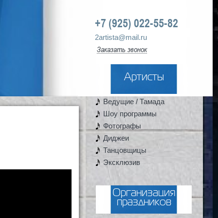
+7 (925) 022-55-82
2artista@mail.ru
Заказать звонок
Артисты
Ведущие / Тамада
Шоу программы
Фотографы
Диджеи
Танцовщицы
Эксклюзив
Организация
праздников