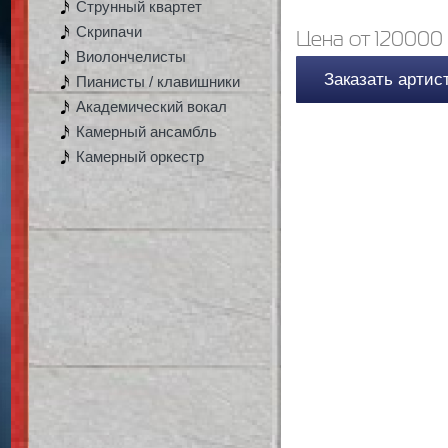
Струнный квартет
Скрипачи
Цена от 120000 
Виолончелисты
Заказать артис
Пианисты / клавишники
Академический вокал
Камерный ансамбль
Камерный оркестр