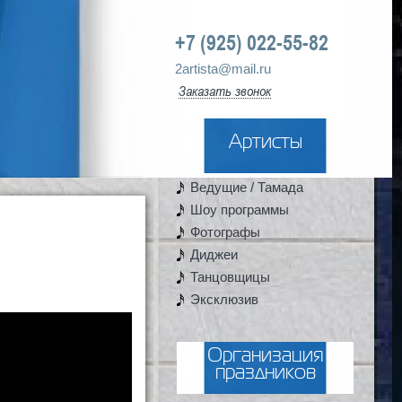
+7 (925) 022-55-82
2artista@mail.ru
Заказать звонок
Артисты
Ведущие / Тамада
Шоу программы
Фотографы
Диджеи
Танцовщицы
Эксклюзив
Организация
праздников