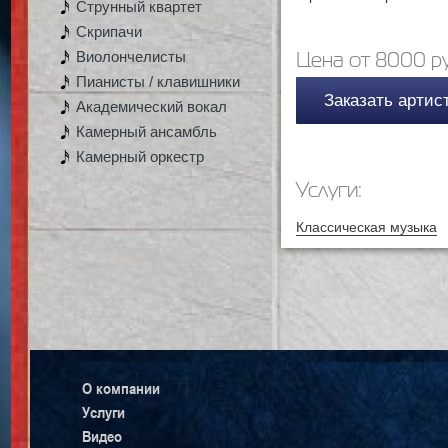
Струнный квартет
Скрипачи
Виолончелисты
Цена от 8000 ру
Пианисты / клавишники
Заказать артис
Академический вокал
Камерный ансамбль
Камерный оркестр
Услуги:
Классическая музыка
О компании
Услуги
Видео