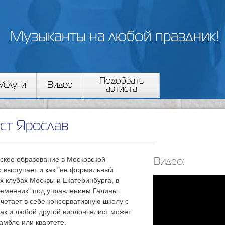
Перейти к
основному
содержанию
Музыканты на любой праздник!
Подобрать
Услуги
Видео
артиста
ст Ярослав
еское образование в Московской
Видео:
о выступает и как "не формальный
х клубах Москвы и Екатеринбурга, в
временник" под управлением Галины
четает в себе консервативную школу с
Как и любой другой виолончелист может
амбле или квартете.