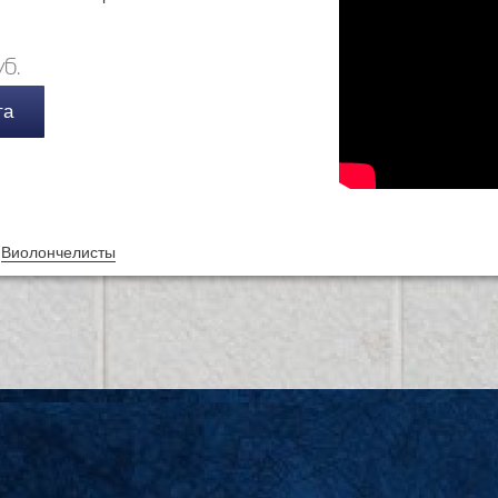
б.
та
Виолончелисты