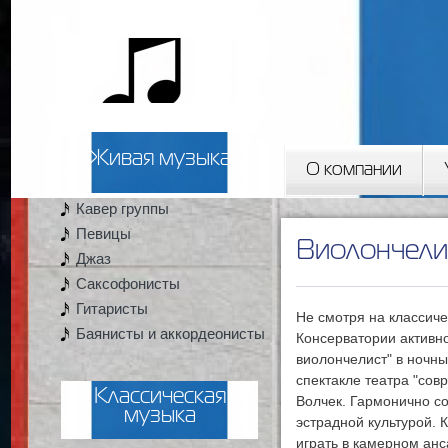
2artista
Живая музыка
О компании
Кавер группы
Вы здесь
Певицы
Виолончели
Джаз
Саксофонисты
Гитаристы
Не смотря на классич
Баянисты и аккордеонисты
Консерватории активн
виолончелист" в ночны
спектакле театра "со
Классическая
Волчек. Гармонично со
музыка
эстрадной культурой. 
играть в камерном анс