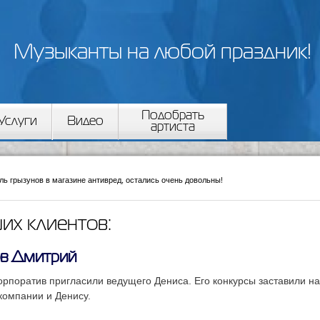
Перейти к
основному
содержанию
Музыканты на любой праздник!
Подобрать
Услуги
Видео
артиста
ль грызунов
в магазине антивред, остались очень довольны!
их клиентов:
в Дмитрий
орпоратив пригласили ведущего Дениса. Его конкурсы заставили на
компании и Денису.