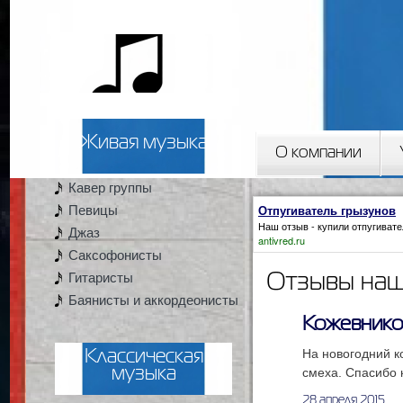
2artista
Живая музыка
О компании
Кавер группы
Вы здесь
Отпугиватель грызунов
Певицы
Наш отзыв - купили
отпугивате
Джаз
antivred.ru
Саксофонисты
Гитаристы
Отзывы наш
Баянисты и аккордеонисты
Кожевнико
На новогодний к
Классическая
смеха. Спасибо 
музыка
28 апреля 2015