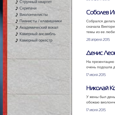
Струнный квартет
Скрипачи
Соболев И
Виолончелисты
Пианисты / клавишники
Собрался делать
сначала Виктори
Академический вокал
темы из ее люби
Камерный ансамбль
Камерный оркестр
28 апреля 2015
Денис Лео
На презентацию 
очень подошла д
17 июля 2015
Николай К
У жены был день
обожаю виолонче
17 июля 2015