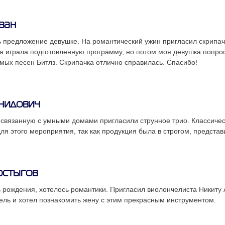
ван
 предложение девушке. На романтический ужин пригласил скрипач
я играла подготовленную программу, но потом моя девушка попро
мых песен Битлз. Скрипачка отлично справилась. Спасибо!
нидович
связанную с умными домами пригласили струнное трио. Классиче
ля этого мероприятия, так как продукция была в строгом, представ
остыгов
 рождения, хотелось романтики. Пригласил виолончелиста Никиту
ль и хотел познакомить жену с этим прекрасным инструментом.