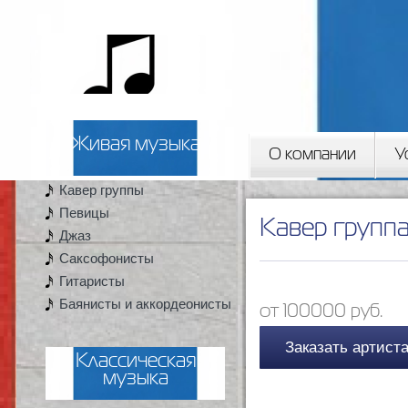
Пер
ос
2artista
со
Живая музыка
О компании
У
Кавер группы
Вы здесь
Певицы
Кавер группа 
Джаз
Саксофонисты
Гитаристы
Баянисты и аккордеонисты
от 100000 руб.
Заказать артист
Классическая
музыка