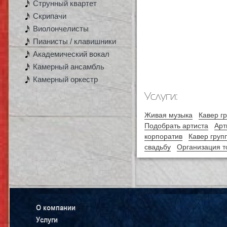
Струнный квартет
Скрипачи
Виолончелисты
Пианисты / клавишники
Академический вокал
Камерный ансамбль
Камерный оркестр
Услуги:
Живая музыка
Кавер г
Подобрать артиста
Арт
корпоратив
Кавер груп
свадьбу
Организация т
О компании
Услуги