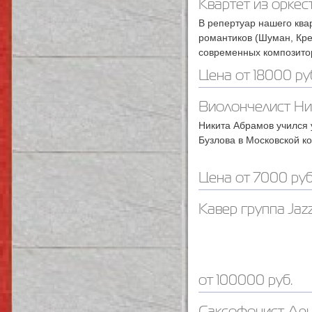
Квартет из оркес
В репертуар нашего квар
романтиков (Шуман, Крей
современных композито
Цена от 18000 ру
Виолончелист Ни
Никита Абрамов учился 
Бузлова в Московской к
Цена от 7000 руб
Кавер группа Jazz
от 100000 руб.