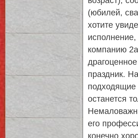
возраст), со
(юбилей, св
хотите увид
исполнение,
компанию 2ar
драгоценное
праздник. Н
подходящие 
останется то
Немаловажно
его професс
конечно хоро