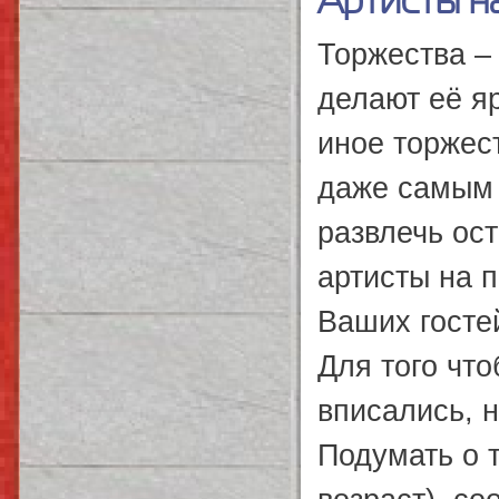
Артисты н
Торжества –
делают её яр
иное торжес
даже самым 
развлечь ос
артисты на п
Ваших госте
Для того чт
вписались, 
Подумать о т