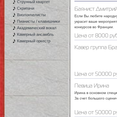
Струнный квартет
Скрипачи
Баянист Дмитри
Виолончелисты
Если Вы любите народн
Пианисты / клавишники
украсит ваше мероприят
конкурсов во Франции.
Академический вокал
Камерный ансамбль
Цена от 8000 руб
Камерный оркестр
Кавер группа Бр
Цена от 50000 ру
Певица Ирина
Ирина в основном спец
За счет большого сценич
Цена от 50000 ру