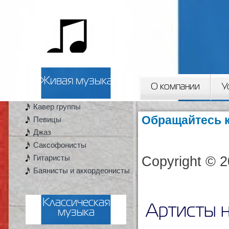
Пер
ос
2artista
со
Живая музыка
О компании
У
Кавер группы
Вы здесь
Обращайтесь к
Певицы
Джаз
Саксофонисты
Гитаристы
Copyright © 2
Баянисты и аккордеонисты
Классическая
Артисты н
музыка