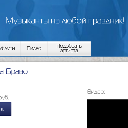
Перейти к
основному
содержанию
Музыканты на любой праздник!
Подобрать
Услуги
Видео
артиста
па Браво
Видео:
руб.
та