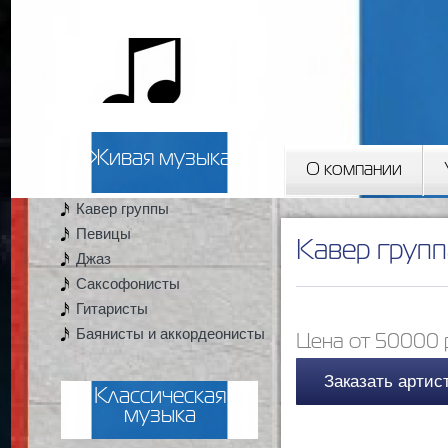
2artista
Живая музыка
О компании
Кавер группы
Вы здесь
Певицы
Кавер груп
Джаз
Саксофонисты
Гитаристы
Баянисты и аккордеонисты
Цена от 50000 
Заказать артис
Классическая
музыка