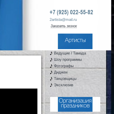
+7 (925) 022-55-82
2artista@mail.ru
Заказать звонок
Артисты
Ведущие / Тамада
Шоу программы
Фотографы
Диджеи
Танцовщицы
Эксклюзив
Организация
праздников