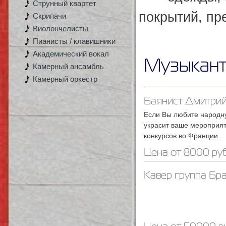
Струнный квартет
покрытий, пр
Скрипачи
Виолончелисты
Пианисты / клавишники
Академический вокал
Музыкант
Камерный ансамбль
Камерный оркестр
Баянист Дмитри
Если Вы любите народн
украсит ваше мероприят
конкурсов во Франции.
Цена от 8000 руб
Кавер группа Бр