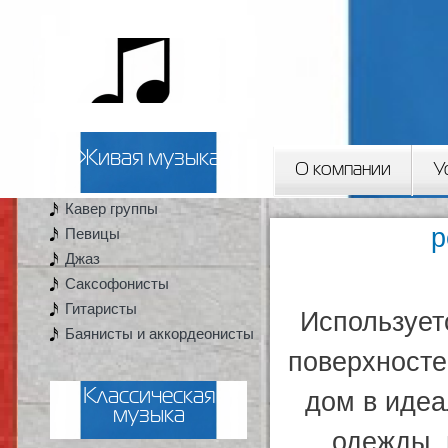
Пер
ос
2artista
со
Живая музыка
О компании
У
Кавер группы
Вы здесь
р
Певицы
Джаз
Саксофонисты
Гитаристы
Использует
Баянисты и аккордеонисты
поверхносте
дом в идеа
Классическая
музыка
одежды, 