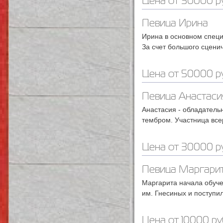
Цена от 50000 ру
Певица Ирина
Ирина в основном спец
За счет большого сценич
Цена от 50000 ру
Певица Анастаси
Анастасия - обладатель
тембром. Участница все
Цена от 30000 ру
Певица Маргари
Маргарита начала обуче
им. Гнесиных и поступил
Цена от 10000 ру