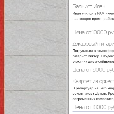
Баянист Иван
Иван учился в РАМ имени
настоящее время работа
Цена от 10000 ру
Джазовый гитари
Погрузиться в атмосфер
гитарист Виктор. Студе
участник джем-сейшенов
Цена от 9000 ру
Квартет из оркес
В репертуар нашего квар
романтиков (Шуман, Крей
современных композито
Цена от 18000 ру