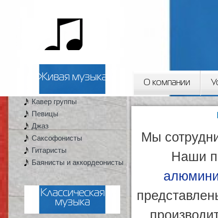
Пер
ос
2artista
со
Живая музыка
О компании
У
Кавер группы
Вы здесь
Певицы
Джаз
Мы сотрудни
Саксофонисты
Гитаристы
Наши п
Баянисты и аккордеонисты
алюмини
представлен
Классическая
музыка
производи