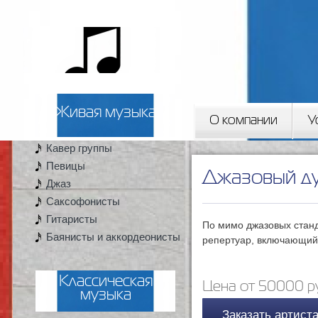
Пер
ос
2artista
со
Живая музыка
О компании
У
Кавер группы
Вы здесь
Певицы
Джазовый ду
Джаз
Саксофонисты
Гитаристы
По мимо джазовых станд
Баянисты и аккордеонисты
репертуар, включающий
Классическая
Цена от 50000 ру
музыка
Заказать артист