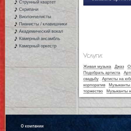
Струнный квартет
Скрипачи
Виолончелисты
Пианисты / клавишники
Академический вокал
Камерный ансамбль
Камерный оркестр
Услуги:
Живая музыка
Джаз
О
Подобрать артиста
Арт
свадьбу
Артисты на юб
корпоратив
Музыканты 
торжество
Музыканты 
О компании